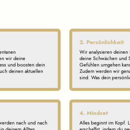
2. Persönlichkeit
entanen
Wir analysieren deinen 
en wir deine
deine Schwächen und S
ness und boosten dein
Gefühlen umgehen kanns
uch deinen aktuellen
Zudem werden wir gena
sind. Was dein persönli
4. Mindset
 werden nach und nach
Alles beginnt im Kopf. L
 in deinem Alltag
erschaffst, indem du n